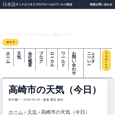
日本語
テック
ビジネス
ブログ
ローカル
ワールド
政治
検索
お問い合わせ
ジアプアンフウンズオ
ンエクオム
ジアプアンフウンズオンエクオム 朝のレポート
ガイド
ホ
天
会
ブ
ロ
ワ
お
ニュ
T
o
ー
気
社
ロ
ー
ー
問
ース
p
ム
概
グ
カ
ル
い
レタ
i
要
ル
ド
合
ー
c
s
わ
せ
高崎市の天気（今日）
田中健一 • 2026-06-23 • 監修 渡辺 結衣
ホーム
›
天気
›
高崎市の天気（今日）