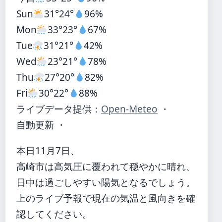
Sun
31°
24°
96%
Mon
33°
23°
67%
Tue
31°
21°
42%
Wed
23°
21°
78%
Thu
27°
20°
82%
Fri
30°
22°
88%
ライブデータ提供：
Open-Meteo
・
自動更新 ・
本日11月7日、
高崎市は高気圧に覆われて穏やかに晴れ、
日中は過ごしやすい陽気となるでしょう。
上のライブ予報で現在の気温と風向きを確
認してください。