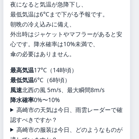
夜になると気温が急降下し、
最低気温は6°Cまで下がる予報です。
朝晩の冷え込みに備え、
外出時はジャケットやマフラーがあると安
心です。降水確率は10%未満で、
傘の必要はありません。
最高気温
17°C（14時頃）
最低気温
6°C（6時頃）
風速
北西の風 5m/s、最大瞬間8m/s
降水確率
0%〜10%
高崎市の天気は今日、雨雲レーダーで確
認すべきですか？
高崎市の服装は今日、どのようなものが