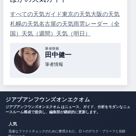
すべての天気ガイド
東京の天気
大阪の天気
札幌の天気
名古屋の天気
雨雲レーダー（全
国）
天気（週間）
天気（明日）
筆者情報
田中健一
筆者情報
ジアプアンフウンズオンエクオム
ジアプアンフウンズオンエクオム はニュース、ガイド、分析をモダンなニュ
ースルーム構成で提供し、編集部が継続的に更新します。
人気
迅速なファクトチェックのために整理された、日々のデスク・ブリーフと信頼