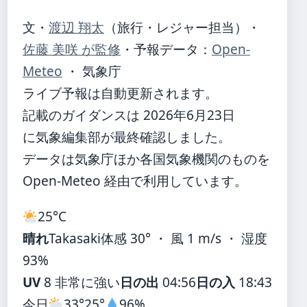
文・
渡辺 翔太
（旅行・レジャー担当）
・
佐藤 美咲 が監修
・
予報データ：
Open-
Meteo
・ 気象庁
ライブ予報は自動更新されます。
記載のガイダンスは 2026年6月23日
に気象編集部が最終確認しました。
データは気象庁ほか各国気象機関のものを
Open-Meteo 経由で利用しています。
25°
C
晴れ
Takasaki
体感 30° ・ 風 1 m/s ・ 湿度
93%
UV
8 非常に強い
日の出
04:56
日の入
18:43
今日
33°
25°
96%