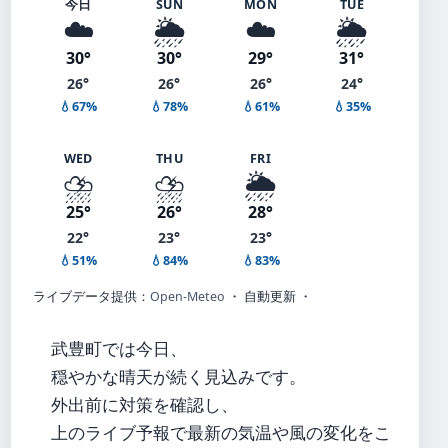
今日
SUN
MON
TUE
☁️
🌦️
☁️
🌦️
30°
30°
29°
31°
26°
26°
26°
24°
💧67%
💧78%
💧61%
💧35%
WED
THU
FRI
⛈️
⛈️
🌦️
25°
26°
28°
22°
23°
23°
💧51%
💧84%
💧83%
ライブデータ提供：
Open-Meteo
・ 自動更新 ・
武豊町では今日、
穏やかな晴天が続く見込みです。
外出前に対策を確認し、
上のライブ予報で最新の気温や風の変化をこ