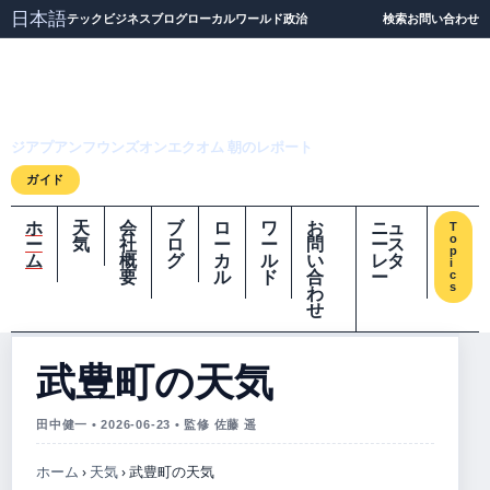
日本語
テック
ビジネス
ブログ
ローカル
ワールド
政治
検索
お問い合わせ
ジアプアンフウンズオ
ンエクオム
ジアプアンフウンズオンエクオム 朝のレポート
ガイド
ホ
天
会
ブ
ロ
ワ
お
ニュ
T
o
ー
気
社
ロ
ー
ー
問
ース
p
ム
概
グ
カ
ル
い
レタ
i
要
ル
ド
合
ー
c
s
わ
せ
武豊町の天気
田中健一 • 2026-06-23 • 監修 佐藤 遥
ホーム
›
天気
›
武豊町の天気