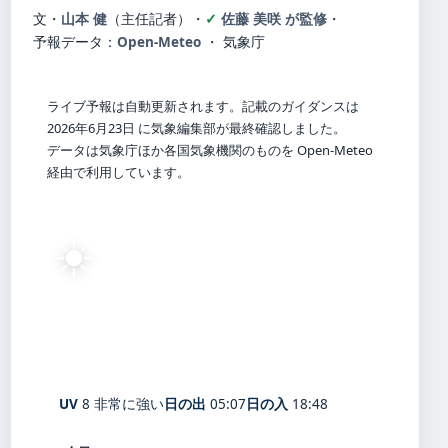
文・
山本 健
（主任記者）
・
佐藤 美咲 が監修
・
予報データ：
Open-Meteo
・ 気象庁
ライブ予報は自動更新されます。記載のガイダンスは
2026年6月23日 に気象編集部が最終確認しました。
データは気象庁ほか各国気象機関のものを Open-Meteo
経由で利用しています。
☀️
27°
C
快晴
Taketoyo
体感 32° ・ 風 3 m/s ・ 湿度 83%
UV
8 非常に強い
日の出
05:07
日の入
18:48