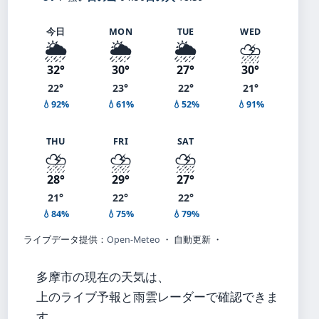
今日
MON
TUE
WED
🌦️
🌦️
🌦️
⛈️
32°
30°
27°
30°
22°
23°
22°
21°
💧92%
💧61%
💧52%
💧91%
THU
FRI
SAT
⛈️
⛈️
⛈️
28°
29°
27°
21°
22°
22°
💧84%
💧75%
💧79%
ライブデータ提供：
Open-Meteo
・ 自動更新 ・
多摩市の現在の天気は、
上のライブ予報と雨雲レーダーで確認できま
す。