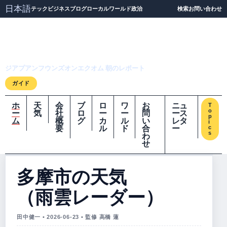
日本語
テック
ビジネス
ブログ
ローカル
ワールド
政治
検索
お問い合わせ
ジアプアンフウンズオ
ンエクオム
ジアプアンフウンズオンエクオム 朝のレポート
ガイド
ホ
天
会
ブ
ロ
ワ
お
ニュ
T
o
ー
気
社
ロ
ー
ー
問
ース
p
ム
概
グ
カ
ル
い
レタ
i
要
ル
ド
合
ー
c
s
わ
せ
多摩市の天気
（雨雲レーダー）
田中健一 • 2026-06-23 • 監修 高橋 蓮