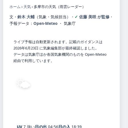
ホーム
›
天気
›
多摩市の天気（雨雲レーダー）
文・
鈴木 大輔
（気象・気候担当）
・
佐藤 美咲 が監修
・
予報データ：
Open-Meteo
・ 気象庁
ライブ予報は自動更新されます。記載のガイダンスは
2026年6月23日 に気象編集部が最終確認しました。
データは気象庁ほか各国気象機関のものを Open-Meteo
経由で利用しています。
🌤️
22°
C
晴れ
Tama
体感 27° ・ 風 1 m/s ・ 湿度 95%
UV
7 強い
日の出
04:56
日の入
18:39