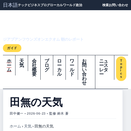
日本語
テック
ビジネス
ブログ
ローカル
ワールド
政治
検索
お問い合わせ
ジアプアンフウンズオ
ンエクオム
ジアプアンフウンズオンエクオム 朝のレポート
ガイド
ホ
天
会
ブ
ロ
ワ
お
ニュ
T
o
ー
気
社
ロ
ー
ー
問
ース
p
ム
概
グ
カ
ル
い
レタ
i
要
ル
ド
合
ー
c
s
わ
せ
田無の天気
田中健一 • 2026-06-23 • 監修 鈴木 蒼
ホーム
›
天気
›
田無の天気