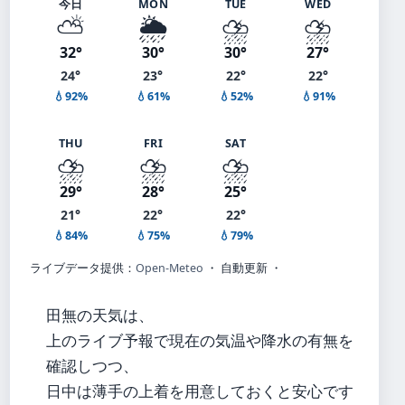
今日
MON
TUE
WED
⛅
🌦️
⛈️
⛈️
32°
30°
30°
27°
24°
23°
22°
22°
💧92%
💧61%
💧52%
💧91%
THU
FRI
SAT
⛈️
⛈️
⛈️
29°
28°
25°
21°
22°
22°
💧84%
💧75%
💧79%
ライブデータ提供：
Open-Meteo
・ 自動更新 ・
田無の天気は、
上のライブ予報で現在の気温や降水の有無を
確認しつつ、
日中は薄手の上着を用意しておくと安心です