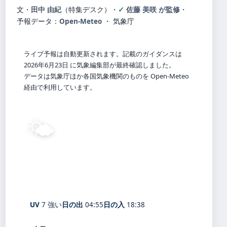
文・
田中 由紀
（特集デスク）
・
佐藤 美咲 が監修
・
予報データ：
Open-Meteo
・ 気象庁
ライブ予報は自動更新されます。記載のガイダンスは
2026年6月23日 に気象編集部が最終確認しました。
データは気象庁ほか各国気象機関のものを Open-Meteo
経由で利用しています。
🌤️
24°
C
晴れ
Tanashichō
体感 30° ・ 風 1 m/s ・ 湿度 94%
UV
7 強い
日の出
04:55
日の入
18:38