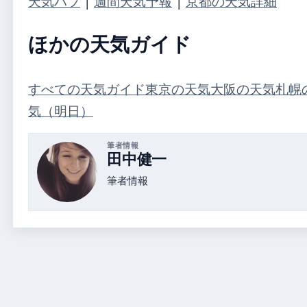
天気ハブ
|
週間天気予報
|
京都の天気詳細
ほかの天気ガイド
すべての天気ガイド
東京の天気
大阪の天気
札幌
気（明日）
筆者情報
田中健一
筆者情報