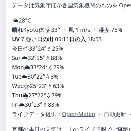
データは気象庁ほか各国気象機関のものを Open
🌤️
28°
C
晴れ
Kyoto
体感 33° ・ 風 1 m/s ・ 湿度 75%
UV
7 強い
日の出
05:11
日の入
18:53
今日
⛅
33°
24°
💧25%
Sun
☁️
32°
25°
💧88%
Mon
🌦️
33°
24°
💧29%
Tue
☁️
30°
22°
💧3%
Wed
⛈️
25°
23°
💧63%
Thu
🌦️
27°
22°
💧79%
Fri
🌦️
30°
23°
💧83%
ライブデータ提供：
Open-Meteo
・ 自動更新 
京都の本日の天気は、上のライブ予報でご確認