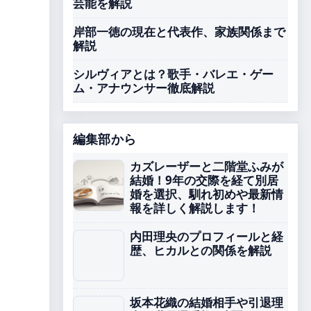
芸能を解説
岸部一徳の現在と代表作、家族関係まで
解説
シルヴィアとは？歌手・バレエ・ゲー
ム・アナウンサー徹底解説
編集部から
カズレーザーと二階堂ふみが
結婚！9年の交際を経て別居
婚を選択、馴れ初めや最新情
報を詳しく解説します！
内田理央のプロフィールと経
歴、ヒカルとの関係を解説
坂本花織の結婚相手や引退理