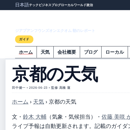
日本語
テック
ビジネス
ブログ
ローカル
ワールド
政治
ジアプアンフウ
ジアプアンフウンズオンエクオム 朝のレポート
ガイド
ホーム
天気
会社概要
ブログ
ローカル
京都の天気
田中健一 • 2026-06-23 • 監修 高橋 蓮
ホーム
›
天気
›
京都の天気
文・
鈴木 大輔
（気象・気候担当）
・
佐藤 美咲 
ライブ予報は自動更新されます。記載のガイダンス