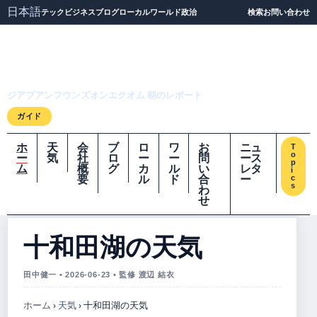
日本語
テック
ビジネス
ブログ
ローカル
ワールド
政治
検索
お問い合わせ
ジアプアンフウンズオ
ンエクオム
ジアプアンフウンズオンエクオム 朝のレポート
ガイド
ホ
天
会
ブ
ロ
ワ
お
ニュ
T
o
ー
気
社
ロ
ー
ー
問
ース
p
ム
概
グ
カ
ル
い
レタ
i
要
ル
ド
合
ー
c
s
わ
せ
十和田湖の天気
田中健一 • 2026-06-23 • 監修 渡辺 結衣
ホーム
›
天気
›
十和田湖の天気