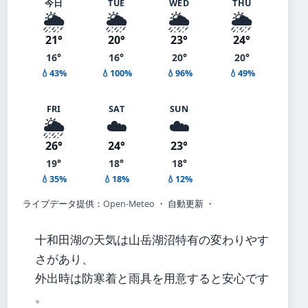
今日
TUE
WED
THU
🌦️
🌦️
🌦️
🌦️
21°
20°
23°
24°
16°
16°
20°
20°
💧43%
💧100%
💧96%
💧49%
FRI
SAT
SUN
🌦️
☁️
☁️
26°
24°
23°
19°
18°
18°
💧35%
💧18%
💧12%
ライブデータ提供：
Open-Meteo
・ 自動更新 ・
十和田湖の天気は山岳湖沼特有の変わりやす
さがあり、
外出時は防寒着と雨具を用意すると安心です
。