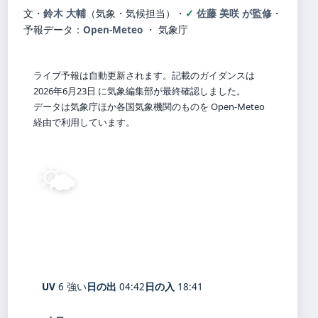
文・
鈴木 大輔
（気象・気候担当）
・
佐藤 美咲 が監修
・
予報データ：
Open-Meteo
・ 気象庁
ライブ予報は自動更新されます。記載のガイダンスは
2026年6月23日 に気象編集部が最終確認しました。
データは気象庁ほか各国気象機関のものを Open-Meteo
経由で利用しています。
🌤️
16°
C
晴れ
Towadako
体感 16° ・ 風 3 m/s ・ 湿度 93%
UV
6 強い
日の出
04:42
日の入
18:41