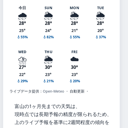
今日
SUN
MON
TUE
🌧️
🌦️
🌦️
🌦️
28°
28°
28°
28°
25°
24°
21°
20°
💧55%
💧82%
💧55%
💧37%
WED
THU
FRI
⛈️
🌦️
☁️
27°
30°
30°
22°
23°
23°
💧29%
💧21%
💧20%
ライブデータ提供：
Open-Meteo
・ 自動更新 ・
富山の1ヶ月先までの天気は、
現時点では長期予報の精度が限られるため、
上のライブ予報を基準に2週間程度の傾向を