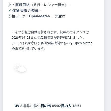
文・
渡辺 翔太
（旅行・レジャー担当）
・
佐藤 美咲 が監修
・
予報データ：
Open-Meteo
・ 気象庁
ライブ予報は自動更新されます。記載のガイダンスは
2026年6月23日 に気象編集部が最終確認しました。
データは気象庁ほか各国気象機関のものを Open-Meteo
経由で利用しています。
🌤️
27°
C
晴れ
Toyama
体感 33° ・ 風 1 m/s ・ 湿度 93%
UV
8 非常に強い
日の出
05:02
日の入
18:51