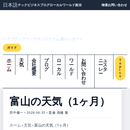
日本語
テック
ビジネス
ブログ
ローカル
ワールド
政治
検索
お問い合わせ
ジアプアンフウンズオ
ンエクオム
ジアプアンフウンズオンエクオム 朝のレポート
ガイド
ホ
天
会
ブ
ロ
ワ
お
ニュ
T
o
ー
気
社
ロ
ー
ー
問
ース
p
ム
概
グ
カ
ル
い
レタ
i
要
ル
ド
合
ー
c
s
わ
せ
富山の天気（1ヶ月）
田中健一 • 2026-06-23 • 監修 高橋 蓮
ホーム
›
天気
›
富山の天気（1ヶ月）