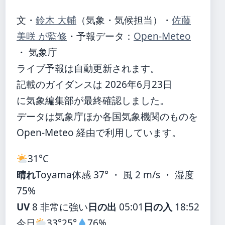
文・
鈴木 大輔
（気象・気候担当）
・
佐藤
美咲 が監修
・
予報データ：
Open-Meteo
・ 気象庁
ライブ予報は自動更新されます。
記載のガイダンスは 2026年6月23日
に気象編集部が最終確認しました。
データは気象庁ほか各国気象機関のものを
Open-Meteo 経由で利用しています。
31°
C
晴れ
Toyama
体感 37° ・ 風 2 m/s ・ 湿度
75%
UV
8 非常に強い
日の出
05:01
日の入
18:52
今日
33°
25°
76%