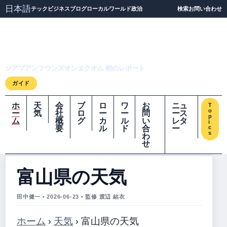
日本語
テック
ビジネス
ブログ
ローカル
ワールド
政治
検索
お問い合わせ
ジアプアンフウンズオ
ンエクオム
ジアプアンフウンズオンエクオム 朝のレポート
ガイド
ホ
天
会
ブ
ロ
ワ
お
ニュ
T
o
ー
気
社
ロ
ー
ー
問
ース
p
ム
概
グ
カ
ル
い
レタ
i
要
ル
ド
合
ー
c
s
わ
せ
富山県の天気
田中健一 • 2026-06-23 • 監修 渡辺 結衣
ホーム
›
天気
›
富山県の天気