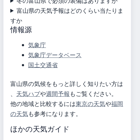
冬の富山県で必須の装備はありますか
富山県の天気予報はどのくらい当たりま
すか
情報源
気象庁
気象庁データベース
国土交通省
富山県の気候をもっと詳しく知りたい方は
、
天気ハブ
や
週間予報
もご覧ください。
他の地域と比較するには
東京の天気
や
福岡
の天気
も参考になります。
ほかの天気ガイド