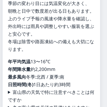
季節の変わり目には気温変化が大きく、
朝晩と日中で数度差が出る日もあります。
上のライブ予報の風速や降水量を確認し、
外出時には雨具や調整しやすい服装を選ぶ
と安心です。
冬場は除雪や路面凍結への備えも大切にな
ります。
年平均気温
13〜16°C
年間降水量
約2,200mm
最多風向
冬季:北西 / 夏季:南
日照時間(冬)
1日あたり約3時間
富山県の天気で特に注意すべきことは何
ですか