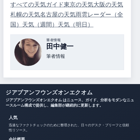
すべての天気ガイド
東京の天気
大阪の天気
札幌の天気
名古屋の天気
雨雲レーダー（全
国）
天気（週間）
天気（明日）
筆者情報
田中健一
筆者情報
ジアプアンフウンズオンエクオム
ジアプアンフウンズオンエクオム はニュース、ガイド、分析をモダンなニュ
ースルーム構成で提供し、編集部が継続的に更新します。
人気
迅速なファクトチェックのために整理された、日々のデスク・ブリーフと信頼
性リソース。
会社概要