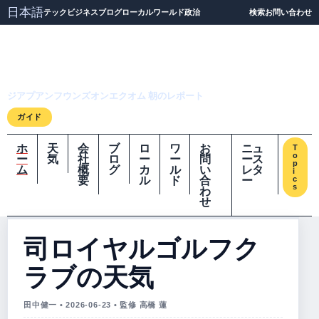
日本語
テック
ビジネス
ブログ
ローカル
ワールド
政治
検索
お問い合わせ
ジアプアンフウンズオ
ンエクオム
ジアプアンフウンズオンエクオム 朝のレポート
ガイド
ホ
天
会
ブ
ロ
ワ
お
ニュ
T
o
ー
気
社
ロ
ー
ー
問
ース
p
ム
概
グ
カ
ル
い
レタ
i
要
ル
ド
合
ー
c
s
わ
せ
司ロイヤルゴルフク
ラブの天気
田中健一 • 2026-06-23 • 監修 高橋 蓮