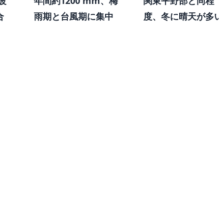
波
年間約1200 mm、梅
関東平野部と同程
合
雨期と台風期に集中
度、冬に晴天が多