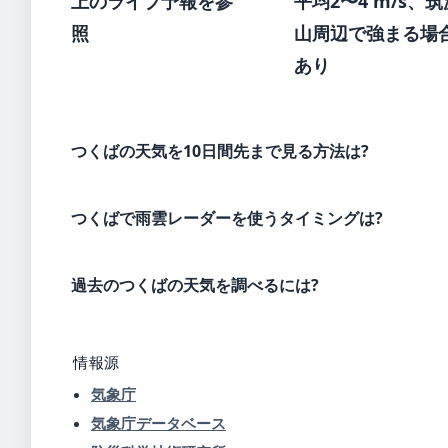
上のライブ予報を参
平均2〜4 m/s、筑
照
山周辺で強まる場
あり
つくばの天気を10日間先まで見る方法は?
つくばで雨雲レーダーを使うタイミングは?
過去のつくばの天気を調べるには?
情報源
気象庁
気象庁データベース