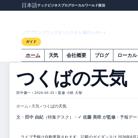
日本語
テック
ビジネス
ブログ
ローカル
ワールド
政治
ジアプアンフウ
ジアプアンフウンズオンエクオム 朝のレポート
ガイド
ホーム
天気
会社概要
ブログ
ローカル
つくばの天気
田中健一 • 2026-06-23 • 監修 小林 大智
ホーム
›
天気
›
つくばの天気
文・
田中 由紀
（特集デスク）
・
佐藤 美咲 が監修
・
予報デー
ライブ予報は自動更新されます。記載のガイダンスは 2026年6月