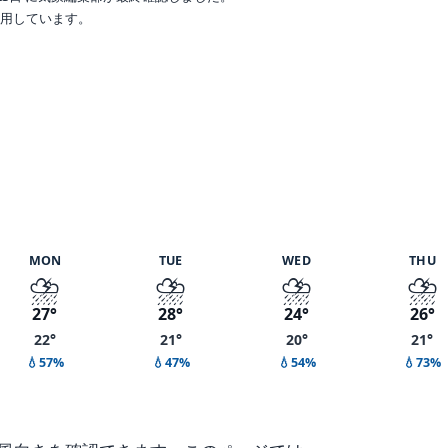
で利用しています。
%
MON
TUE
WED
THU
⛈️
⛈️
⛈️
⛈️
27°
28°
24°
26°
22°
21°
20°
21°
💧57%
💧47%
💧54%
💧73%