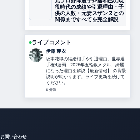
元プロ野球選手斉藤和巳の現
役時代の成績や引退理由・子
供の人数・元妻スザンヌとの
関係まですべてを完全解説
ライブコメント
鈴木 蒼
カズレーザーと二階堂ふみが結婚！9年
の交際を経て別居婚を選択、馴れ初めや
最新情報を詳しく解説します！ の報道は
丁寧で、流れを追いやすいです。
8 分前
お問い合わせ
読者の指摘や訂正を素早く振り分ける、レスポンス重視のコンタクト・デス