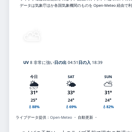
データは気象庁ほか各国気象機関のものを Open-Meteo 経由
⛅
晴れ時々曇り
26°
C
Tsukuba
体感 33° ・ 風 1 m/s ・ 湿度 97
UV
8 非常に強い
日の出
04:51
日の入
18:39
今日
SAT
SUN
🌦️
🌤️
⛅
31°
33°
31°
25°
24°
24°
💧88%
💧69%
💧82%
ライブデータ提供：
Open-Meteo
・ 自動更新 ・