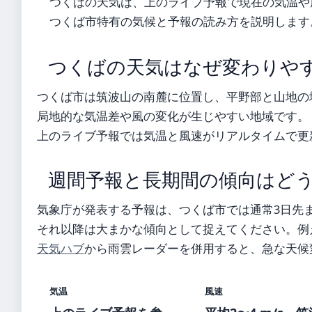
つくばの天気は、上のライブ予報で現在の気温や
つくば市特有の気候と予報の読み方を説明します
つくばの天気はなぜ変わりや
つくば市は筑波山の南麓に位置し、平野部と山地の
局地的な気温差や風の変化が生じやすい地域です。
上のライブ予報では気温と風速がリアルタイムで更
週間予報と長期間の傾向はど
気象庁が発表する予報は、つくば市では通常3日先
それ以降は大まかな傾向として捉えてください。例
天気ハブ
から雨雲レーダーを併用すると、急な天候
気温
風速