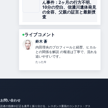
ん事件：2ヶ月の行方不明、
10分の空白、信濃川遺体発見
の全容、父親の証言と最新捜
査
ライブコメント
渡辺 結衣
坂本花織の結婚相手や引退理由、世界選
手権4連覇、2026年五輪銀メダル、綺麗
になった理由を解説【最新情報】 周辺の
検証がしっかりしていて安心感がありま
す。
3 分前
お問い合わせ