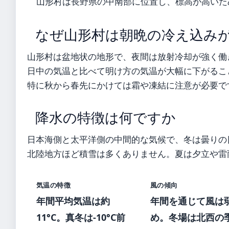
山形村は長野県の中南部に位置し、標高が高いた
なぜ山形村は朝晩の冷え込み
山形村は盆地状の地形で、夜間は放射冷却が強く働
日中の気温と比べて明け方の気温が大幅に下がるこ
特に秋から春先にかけては霜や凍結に注意が必要で
降水の特徴は何ですか
日本海側と太平洋側の中間的な気候で、冬は曇りの
北陸地方ほど積雪は多くありません。夏は夕立や雷
気温の特徴
風の傾向
年間平均気温は約
年間を通じて風は
11°C。真冬は-10°C前
め。冬場は北西の