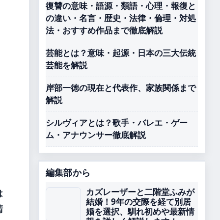
復讐の意味・語源・類語・心理・報復と
の違い・名言・歴史・法律・倫理・対処
法・おすすめ作品まで徹底解説
芸能とは？意味・起源・日本の三大伝統
、
芸能を解説
岸部一徳の現在と代表作、家族関係まで
解説
シルヴィアとは？歌手・バレエ・ゲー
ム・アナウンサー徹底解説
。
編集部から
カズレーザーと二階堂ふみが
は
結婚！9年の交際を経て別居
晴
婚を選択、馴れ初めや最新情