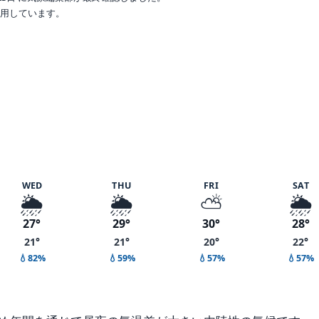
で利用しています。
WED
THU
FRI
SAT
🌦️
🌦️
⛅
🌦️
27°
29°
30°
28°
21°
21°
20°
22°
💧82%
💧59%
💧57%
💧57%