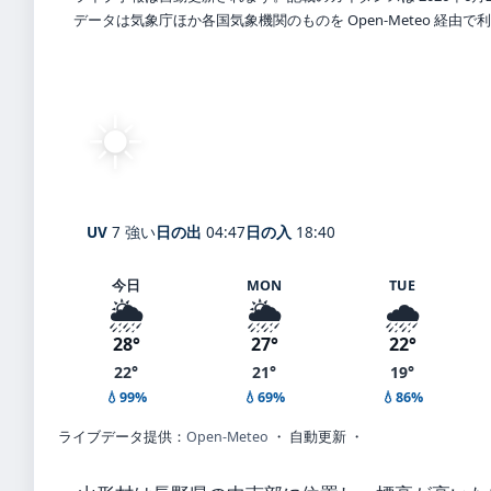
データは気象庁ほか各国気象機関のものを Open-Meteo 経由
☀️
快晴
24°
C
Yamagata
体感 28° ・ 風 1 m/s ・ 湿度 83%
UV
7 強い
日の出
04:47
日の入
18:40
今日
MON
TUE
🌦️
🌦️
🌧️
28°
27°
22°
22°
21°
19°
💧99%
💧69%
💧86%
ライブデータ提供：
Open-Meteo
・ 自動更新 ・