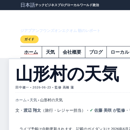
日本語
テック
ビジネス
ブログ
ローカル
ワールド
政治
ジアプアンフウ
ジアプアンフウンズオンエクオム 朝のレポート
ガイド
ホーム
天気
会社概要
ブログ
ローカル
山形村の天気
田中健一 • 2026-06-23 • 監修 高橋 蓮
ホーム
›
天気
›
山形村の天気
文・
渡辺 翔太
（旅行・レジャー担当）
・
佐藤 美咲 が監修
・
ライブ予報は自動更新されます。記載のガイダンスは 2026年6月