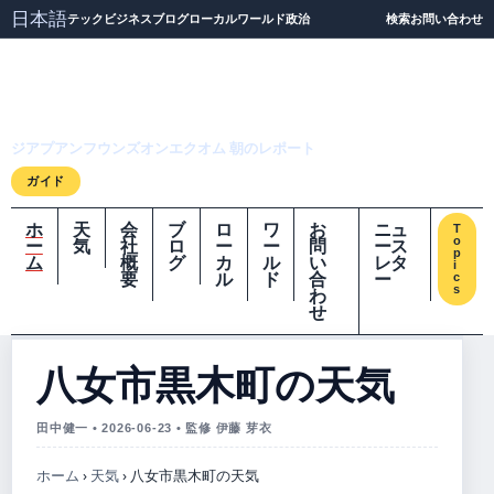
日本語
テック
ビジネス
ブログ
ローカル
ワールド
政治
検索
お問い合わせ
ジアプアンフウンズオ
ンエクオム
ジアプアンフウンズオンエクオム 朝のレポート
ガイド
ホ
天
会
ブ
ロ
ワ
お
ニュ
T
o
ー
気
社
ロ
ー
ー
問
ース
p
ム
概
グ
カ
ル
い
レタ
i
要
ル
ド
合
ー
c
s
わ
せ
八女市黒木町の天気
田中健一 • 2026-06-23 • 監修 伊藤 芽衣
ホーム
›
天気
›
八女市黒木町の天気