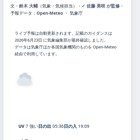
文・
鈴木 大輔
（気象・気候担当）
・
佐藤 美咲 が監修
・
予報データ：
Open-Meteo
・ 気象庁
ライブ予報は自動更新されます。記載のガイダンスは
2026年6月23日 に気象編集部が最終確認しました。
データは気象庁ほか各国気象機関のものを Open-Meteo
経由で利用しています。
25°
C
曇り
Yame
体感 29° ・ 風 1 m/s ・ 湿度 78%
UV
7 強い
日の出
05:36
日の入
19:09