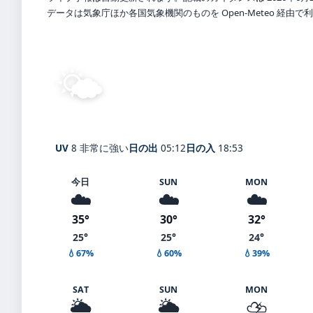
データは気象庁ほか各国気象機関のものを Open-Meteo 経由
🌤️
晴れ
25°
C
Yasunakacho
体感 30° ・ 風 1 m/s ・ 湿度 8
UV
8 非常に強い
日の出
05:12
日の入
18:53
今日
SUN
MON
☁️
☁️
☁️
35°
30°
32°
25°
25°
24°
💧67%
💧60%
💧39%
SAT
SUN
MON
🌦️
🌦️
⛈️