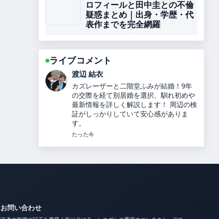
ロフィールと田中圭との不倫
疑惑まとめ｜出身・学歴・代
表作までを完全網羅
ライブコメント
小林 大智
内田理央のプロフィールと経歴、ヒカル
との関係を解説 の整理がとても分かりや
すいです。今日の中でも特に読みやすい
です。
3 分前
お問い合わせ
読者の指摘や訂正を素早く振り分ける、レスポンス重視のコンタクト・デス
ク。