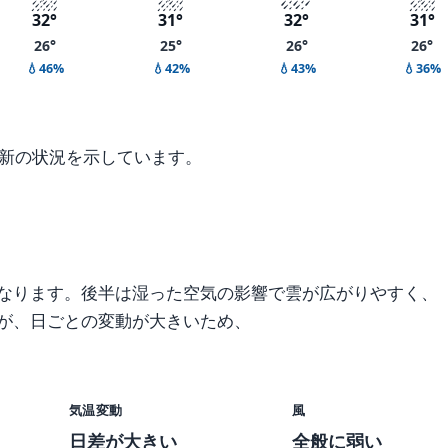
32°
31°
32°
31°
26°
25°
26°
26°
💧46%
💧42%
💧43%
💧36%
最新の状況を示しています。
なります。後半は湿った空気の影響で雲が広がりやすく、
が、日ごとの変動が大きいため、
気温変動
風
日差が大きい
全般に弱い