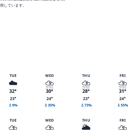
で利用しています。
6%
TUE
WED
THU
FRI
☁️
⛈️
⛈️
⛈️
32°
30°
28°
31°
23°
24°
23°
24°
💧9%
💧35%
💧73%
💧55%
TUE
WED
THU
FRI
⛈️
⛈️
🌦️
⛈️