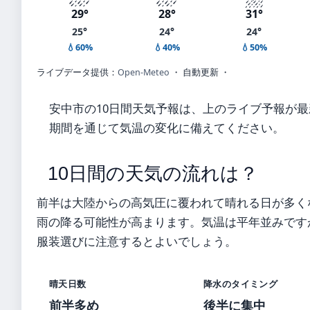
29°
28°
31°
25°
24°
24°
💧60%
💧40%
💧50%
ライブデータ提供：
Open-Meteo
・ 自動更新 ・
安中市の10日間天気予報は、上のライブ予報が
期間を通じて気温の変化に備えてください。
10日間の天気の流れは？
前半は大陸からの高気圧に覆われて晴れる日が多く
雨の降る可能性が高まります。気温は平年並みです
服装選びに注意するとよいでしょう。
晴天日数
降水のタイミング
前半多め
後半に集中