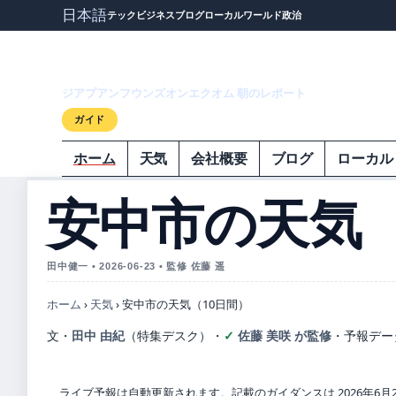
日本語
テック
ビジネス
ブログ
ローカル
ワールド
政治
ジアプアンフウ
ジアプアンフウンズオンエクオム 朝のレポート
ガイド
ホーム
天気
会社概要
ブログ
ローカル
安中市の天気（
田中健一 • 2026-06-23 • 監修 佐藤 遥
ホーム
›
天気
›
安中市の天気（10日間）
文・
田中 由紀
（特集デスク）
・
佐藤 美咲 が監修
・
予報デー
ライブ予報は自動更新されます。記載のガイダンスは 2026年6月