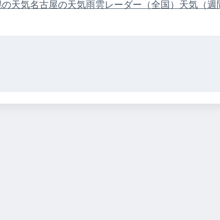
幌の天気
名古屋の天気
雨雲レーダー（全国）
天気（週