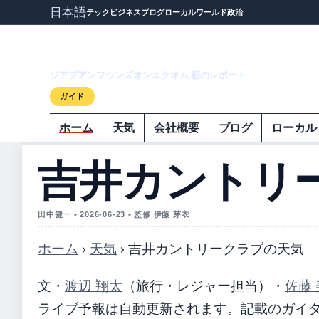
日本語
テック
ビジネス
ブログ
ローカル
ワールド
政治
ジアプアンフウ
ジアプアンフウンズオンエクオム 朝のレポート
ガイド
ホーム
天気
会社概要
ブログ
ローカル
吉井カントリ
田中健一 • 2026-06-23 • 監修 伊藤 芽衣
ホーム
›
天気
›
吉井カントリークラブの天気
文・
渡辺 翔太
（旅行・レジャー担当）
・
佐藤 
ライブ予報は自動更新されます。記載のガイダンス