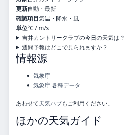
更新
自動・最新
確認項目
気温・降水・風
単位
°C / m/s
吉井カントリークラブの今日の天気は？
週間予報はどこで見られますか？
情報源
気象庁
気象庁 各種データ
あわせて
天気ハブ
もご利用ください。
ほかの天気ガイド