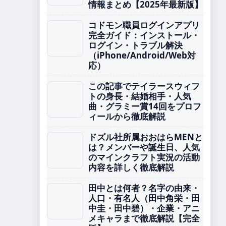
情報まとめ【2025年最新版】
コドモン職員ログインアプリ
完全ガイド：インストール・
ログイン・トラブル解決
（iPhone/Android/Web対
応）
この記事でテイラースウィフ
トの身長・結婚相手・人気
曲・グラミー賞14回をプロフ
ィールから徹底解説
ドズル社所属おおはらMENと
は？メンバーや誕生日、人気
のマインクラフト実況の活動
内容を詳しく徹底解説
田中とは何者？名字の由来・
人口・有名人（田中角栄・田
中圭・田中碧）・企業・アニ
メキャラまで徹底解説【完全