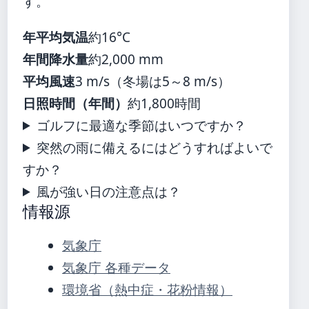
す。
年平均気温
約16°C
年間降水量
約2,000 mm
平均風速
3 m/s（冬場は5～8 m/s）
日照時間（年間）
約1,800時間
ゴルフに最適な季節はいつですか？
突然の雨に備えるにはどうすればよいで
すか？
風が強い日の注意点は？
情報源
気象庁
気象庁 各種データ
環境省（熱中症・花粉情報）