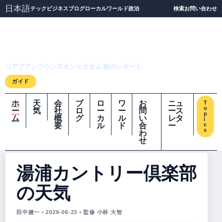
日本語
テック
ビジネス
ブログ
ローカル
ワールド
政治
検索
お問い合わせ
ジアプアンフウンズオ
ンエクオム
ジアプアンフウンズオンエクオム 朝のレポート
ガイド
ホ
天
会
ブ
ロ
ワ
お
ニュ
T
o
ー
気
社
ロ
ー
ー
問
ース
p
ム
概
グ
カ
ル
い
レタ
i
要
ル
ド
合
ー
c
s
わ
せ
湯浦カントリー倶楽部
の天気
田中健一 • 2026-06-23 • 監修 小林 大智