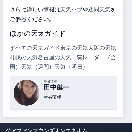
さらに詳しい情報は
天気ハブ
や
週間天気
を
ご参照ください。
ほかの天気ガイド
すべての天気ガイド
東京の天気
大阪の天気
札幌の天気
名古屋の天気
雨雲レーダー（全
国）
天気（週間）
天気（明日）
筆者情報
田中健一
筆者情報
ジアプアンフウンズオンエクオム