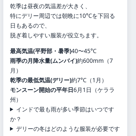
乾季は昼夜の気温差が大きく、
特にデリー周辺では朝晩に10°Cを下回る
日もあるので、
脱ぎ着しやすい服装が役立ちます。
最高気温(平野部・暑季)
40〜45°C
雨季の月降水量(ムンバイ)
約600mm（7
月）
乾季の最低気温(デリー)
約7°C（1月）
モンスーン開始の平年日
6月1日（ケララ
州）
インドで最も雨が多い季節はいつです
か？
デリーの冬はどのような服装が必要です