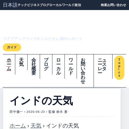
日本語
テック
ビジネス
ブログ
ローカル
ワールド
政治
検索
お問い合わせ
ジアプアンフウンズオ
ンエクオム
ジアプアンフウンズオンエクオム 朝のレポート
ガイド
ホ
天
会
ブ
ロ
ワ
お
ニュ
T
o
ー
気
社
ロ
ー
ー
問
ース
p
ム
概
グ
カ
ル
い
レタ
i
要
ル
ド
合
ー
c
s
わ
せ
インドの天気
田中健一 • 2026-06-23 • 監修 鈴木 蒼
ホーム
›
天気
›
インドの天気