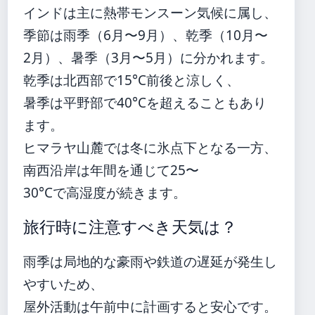
インドは主に熱帯モンスーン気候に属し、
季節は雨季（6月〜9月）、乾季（10月〜
2月）、暑季（3月〜5月）に分かれます。
乾季は北西部で15°C前後と涼しく、
暑季は平野部で40°Cを超えることもあり
ます。
ヒマラヤ山麓では冬に氷点下となる一方、
南西沿岸は年間を通じて25〜
30°Cで高湿度が続きます。
旅行時に注意すべき天気は？
雨季は局地的な豪雨や鉄道の遅延が発生し
やすいため、
屋外活動は午前中に計画すると安心です。