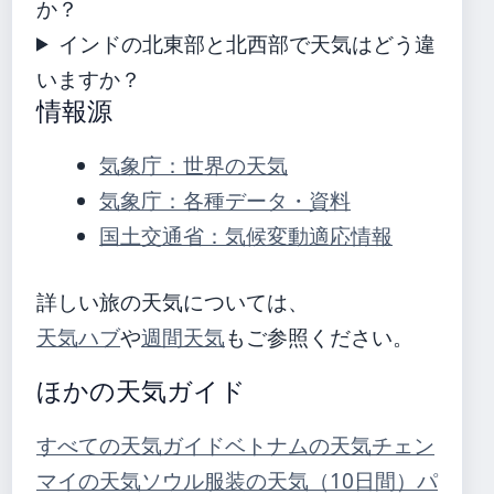
か？
インドの北東部と北西部で天気はどう違
いますか？
情報源
気象庁：世界の天気
気象庁：各種データ・資料
国土交通省：気候変動適応情報
詳しい旅の天気については、
天気ハブ
や
週間天気
もご参照ください。
ほかの天気ガイド
すべての天気ガイド
ベトナムの天気
チェン
マイの天気
ソウル服装の天気（10日間）
パ