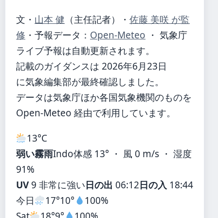
文・
山本 健
（主任記者）
・
佐藤 美咲 が監
修
・
予報データ：
Open-Meteo
・ 気象庁
ライブ予報は自動更新されます。
記載のガイダンスは 2026年6月23日
に気象編集部が最終確認しました。
データは気象庁ほか各国気象機関のものを
Open-Meteo 経由で利用しています。
13°
C
弱い霧雨
Indo
体感 13° ・ 風 0 m/s ・ 湿度
91%
UV
9 非常に強い
日の出
06:12
日の入
18:44
今日
17°
10°
100%
Sat
18°
9°
100%