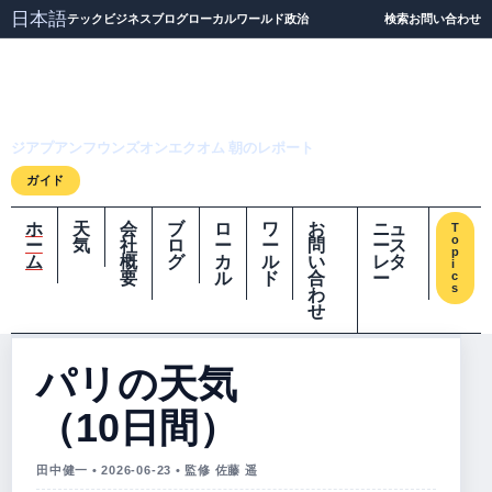
日本語
テック
ビジネス
ブログ
ローカル
ワールド
政治
検索
お問い合わせ
ジアプアンフウンズオ
ンエクオム
ジアプアンフウンズオンエクオム 朝のレポート
ガイド
ホ
天
会
ブ
ロ
ワ
お
ニュ
T
o
ー
気
社
ロ
ー
ー
問
ース
p
ム
概
グ
カ
ル
い
レタ
i
要
ル
ド
合
ー
c
s
わ
せ
パリの天気
（10日間）
田中健一 • 2026-06-23 • 監修 佐藤 遥