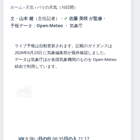
ホーム
›
天気
›
パリの天気（10日間）
文・
山本 健
（主任記者）
・
佐藤 美咲 が監修
・
予報データ：
Open-Meteo
・ 気象庁
ライブ予報は自動更新されます。記載のガイダンスは
2026年6月23日 に気象編集部が最終確認しました。
データは気象庁ほか各国気象機関のものを Open-Meteo
経由で利用しています。
⛅
23°
C
晴れ時々曇り
Paris
体感 22° ・ 風 1 m/s ・ 湿度 36%
UV
6 強い
日の出
06:35
日の入
21:17