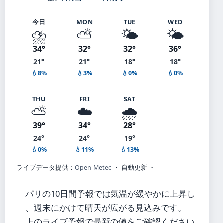
今日
MON
TUE
WED
⛈️
⛅
🌤️
🌤️
34°
32°
32°
36°
21°
21°
18°
18°
💧8%
💧3%
💧0%
💧0%
THU
FRI
SAT
⛅
☁️
🌧️
39°
34°
28°
24°
24°
19°
💧0%
💧11%
💧13%
ライブデータ提供：
Open-Meteo
・ 自動更新 ・
パリの10日間予報では気温が緩やかに上昇し
、週末にかけて晴天が広がる見込みです。
上のライブ予報で最新の値をご確認ください