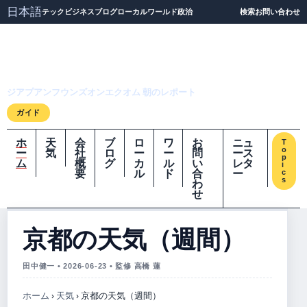
日本語
テック
ビジネス
ブログ
ローカル
ワールド
政治
検索
お問い合わせ
ジアプアンフウンズオ
ンエクオム
ジアプアンフウンズオンエクオム 朝のレポート
ガイド
ホ
天
会
ブ
ロ
ワ
お
ニュ
T
o
ー
気
社
ロ
ー
ー
問
ース
p
ム
概
グ
カ
ル
い
レタ
i
要
ル
ド
合
ー
c
s
わ
せ
京都の天気（週間）
田中健一 • 2026-06-23 • 監修 高橋 蓮
ホーム
›
天気
›
京都の天気（週間）