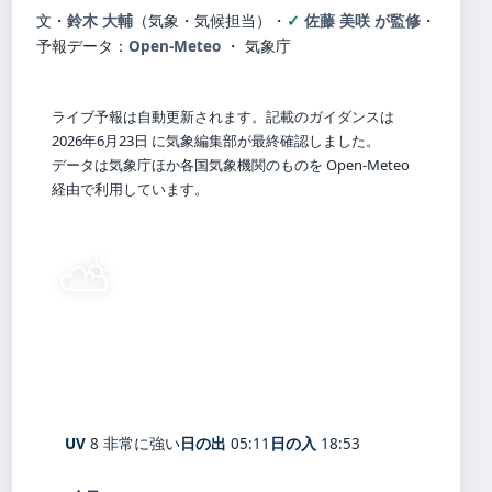
文・
鈴木 大輔
（気象・気候担当）
・
佐藤 美咲 が監修
・
予報データ：
Open-Meteo
・ 気象庁
ライブ予報は自動更新されます。記載のガイダンスは
2026年6月23日 に気象編集部が最終確認しました。
データは気象庁ほか各国気象機関のものを Open-Meteo
経由で利用しています。
⛅
30°
C
晴れ時々曇り
Kyoto
体感 36° ・ 風 1 m/s ・ 湿度 68%
UV
8 非常に強い
日の出
05:11
日の入
18:53