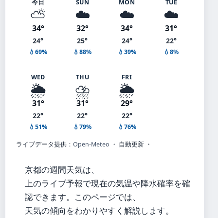
今日
SUN
MON
TUE
⛅
☁️
☁️
☁️
34°
32°
34°
31°
24°
25°
24°
22°
💧69%
💧88%
💧39%
💧8%
WED
THU
FRI
🌦️
⛈️
🌦️
31°
31°
29°
22°
22°
22°
💧51%
💧79%
💧76%
ライブデータ提供：
Open-Meteo
・ 自動更新 ・
京都の週間天気は、
上のライブ予報で現在の気温や降水確率を確
認できます。このページでは、
天気の傾向をわかりやすく解説します。