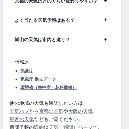
京都の天気はどのくらい変わりやすい？
よく当たる天気予報はある？
嵐山の天気は市内と違う？
情報源
気象庁
気象庁 過去データ
環境省（熱中症・花粉情報）
他の地域の天気も確認したい方は、
天気ハブ
から
京都の天気
や
大阪の天気
、
東京の天気
などもご覧ください。
週間予報の詳細は
天気（週間）
ページで。