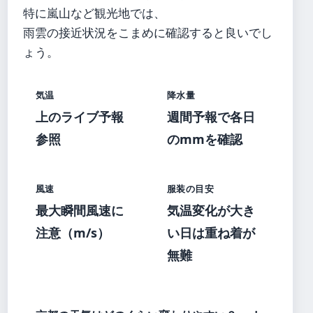
特に嵐山など観光地では、
雨雲の接近状況をこまめに確認すると良いでし
ょう。
気温
降水量
上のライブ予報
週間予報で各日
参照
のmmを確認
風速
服装の目安
最大瞬間風速に
気温変化が大き
注意（m/s）
い日は重ね着が
無難